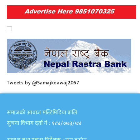
Tweets by @Samajkoawaj2067
समाजकाे आवाज मल्टिमिडिया प्रालि
सुचना विभाग दर्ता नं
: १८४/०७३/७४