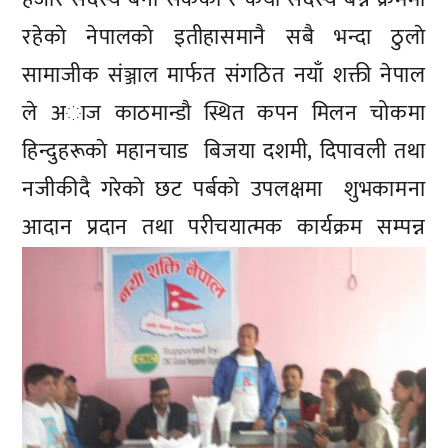
रहेकाे नेपालकाे इतीहासमानै सबै भन्दा ठुलाे
सामाजीक संञ्जाल मार्फत संगठित नयाँ शक्ती नेपाल
ले अाज काठमान्डौ स्थित कपन मिलन चोकमा
हिन्दुहरूकाे महानचाड बिजया दशमी, दिपावली तथा
नजीकीदै गरेकाे छट पर्बकाे उपलक्षमा शुभकामना
आदान प्रदान तथा परीचयात्मक कार्यक्रम स
म्पन्न