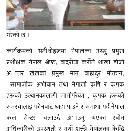
गरेकाे छ ।
कार्यक्रमकाे अतीथीहरूमा नेपालका उस्सु प्रमुख
प्रशीक्षक गेपाल श्रेण्ठ, वादरीयाे कराँते शाखा डाेजाे
अात्तर खेलका प्रमुख मान बाहादुर माेक्तान,
सामाजीक अभीयान तथा नेपाली कृषि र कृषक
हरूकाे उत्थानकालागी लागीपरेका , कृषक हरूकाे
समस्यालाइ फाेनबाट थाहा पाउने र समाधा गर्दै नेपाल
कल सेन्टर चलाउदै अाउनु भएका रबीन
अधिकारीकाे उपस्थती र नयाँ शक्ती नेपालका केन्द्रि