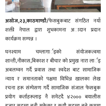
असाेज,२३,काठमाण्डाै/
फेसबुकबाट संगठित नयाँ
शक्ती नेपाल द्वारा शुभकामना अादान प्रदान
कार्यक्रम सम्पन्न ।
घनश्याम चम्लागार्इकाे संयाेजकत्वमा
शान्ती,नीकास,बिकाश र बीचार काे प्रमुख नारा लार्इ
अबलम्वन गर्दै प्रवास तथा स्वदेश बाट सामाजिक
न्याय र समानताको पक्षमा विभिन्न खालका लेख
रचना हरू संम्पेसण गर्दै सामाजिक संजाल फेसबुक
प्रयाेग कर्ताहरूलाइ नै समेटदै ४२००० बयालीस
हजार सदस्य बनी सकेका र कयाै सदस्य बन्ने क्रममा