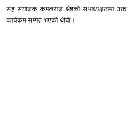
सह संयाेजक कमलराज श्रेष्ठकाे सभाध्यक्षतामा उक्त
कार्यक्रम सम्पन्न भएकाे थीयाे ।