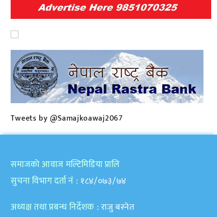
Tweets by @Samajkoawaj2067
समाजकाे आवाज मल्टिमिडिया प्रालि
सुचना विभाग दर्ता नं
: १८४/०७३/७४
अध्यक्ष तथा प्रबन्ध निर्देशक
: राजु बस्नेत