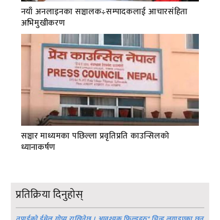
नयाँ अनलाइनका सञ्चालक÷सम्पादकलाई आचारसंहिता
अभिमुखीकरण
सञ्चार माध्यमका पछिल्ला प्रवृतिप्रति काउन्सिलको
ध्यानाकर्षण
प्रतिक्रिया दिनुहोस्
तपाईको ईमेल गोप्य राखिनेछ । आवश्यक फिल्डहरु
*
चिन्ह लगाइएका छन्