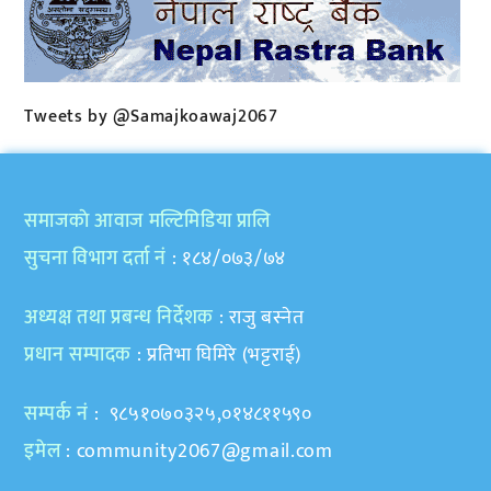
Tweets by @Samajkoawaj2067
समाजकाे आवाज मल्टिमिडिया प्रालि
सुचना विभाग दर्ता नं
: १८४/०७३/७४
अध्यक्ष तथा प्रबन्ध निर्देशक
: राजु बस्नेत
प्रधान सम्पादक
: प्रतिभा घिमिरे (भट्टराई)
सम्पर्क नं
: ९८५१०७०३२५,०१४८११५९०
इमेल
:
community2067@gmail.com