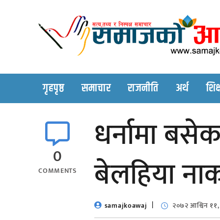
Skip
to
content
गृहपृष्ठ
समाचार
राजनीति
अर्थ
शिक्
धर्नामा बसे
0
बेलहिया नाका
COMMENTS
samajkoawaj
२०७२ आश्विन ११,