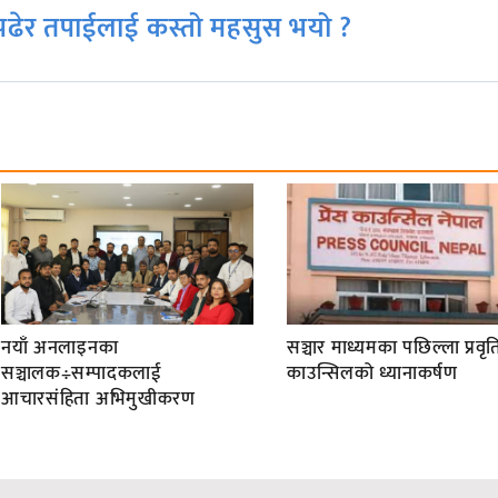
ढेर तपाईलाई कस्तो महसुस भयो ?
नयाँ अनलाइनका
सञ्चार माध्यमका पछिल्ला प्रवृति
सञ्चालक÷सम्पादकलाई
काउन्सिलको ध्यानाकर्षण
आचारसंहिता अभिमुखीकरण