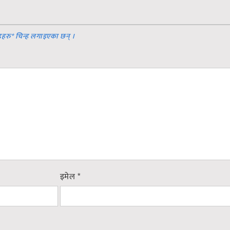
डहरु
*
चिन्ह लगाइएका छन् ।
इमेल
*