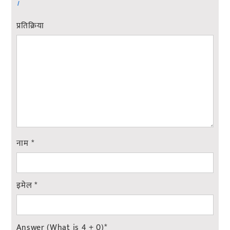
।
प्रतिक्रिया
नाम
*
इमेल
*
Answer (What is 4 + 0)
*