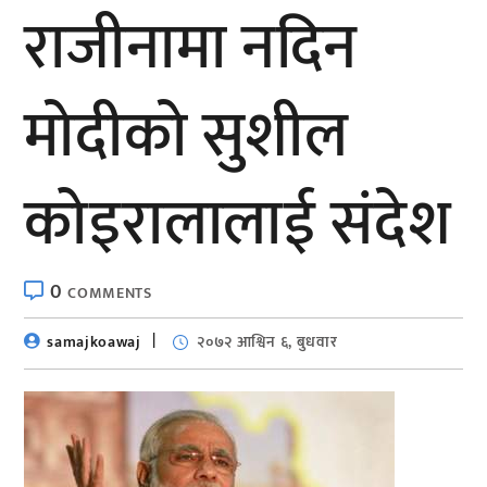
राजीनामा नदिन
माेदीकाे सुशील
कोइरालालाई संदेश
0
COMMENTS
samajkoawaj
२०७२ आश्विन ६, बुधवार