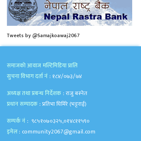
Tweets by @Samajkoawaj2067
समाजकाे आवाज मल्टिमिडिया प्रालि
सुचना विभाग दर्ता नं
: १८४/०७३/७४
अध्यक्ष तथा प्रबन्ध निर्देशक
: राजु बस्नेत
प्रधान सम्पादक
: प्रतिभा घिमिरे (भट्टराई)
सम्पर्क नं
: ९८५१०७०३२५,०१४८११५९०
इमेल
:
community2067@gmail.com