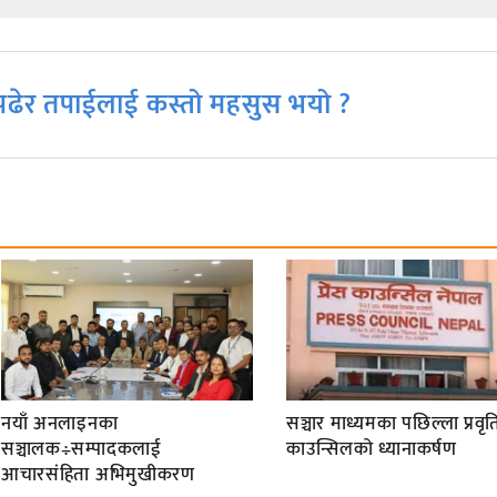
ढेर तपाईलाई कस्तो महसुस भयो ?
नयाँ अनलाइनका
सञ्चार माध्यमका पछिल्ला प्रवृति
सञ्चालक÷सम्पादकलाई
काउन्सिलको ध्यानाकर्षण
आचारसंहिता अभिमुखीकरण