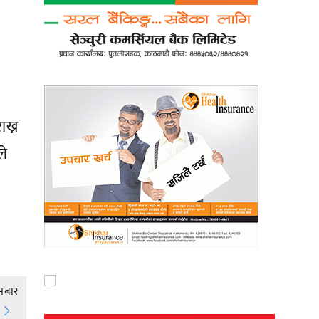
ख्न
ले
ोमबार