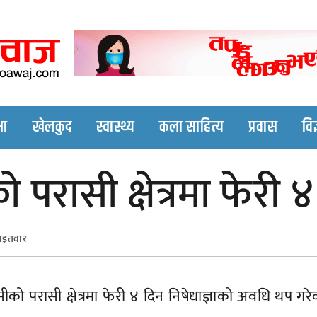
Nepali online news p
Nepali online news portal site
षा
खेलकुद
स्वास्थ्य
कला साहित्य
प्रवास
विज
रासी क्षेत्रमा फेरी ४
आइतवार
ो परासी क्षेत्रमा फेरी ४ दिन निषेधाज्ञाको अवधि थप गर