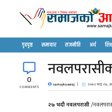
Skip
to
content
गृहपृष्ठ
समाचार
राजनीति
अर्थ
शिक्
नवलपरासीको प
0
samajkoawaj
२०७२ भाद्र २७, 
COMMENTS
२७ भदाै नवलपरासी
/नवलपरासीक