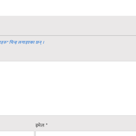
डहरु
*
चिन्ह लगाइएका छन् ।
इमेल
*