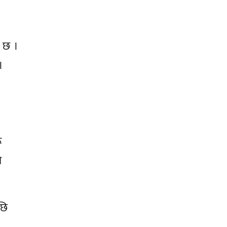
इ छ ।
।
ू
ो
छि