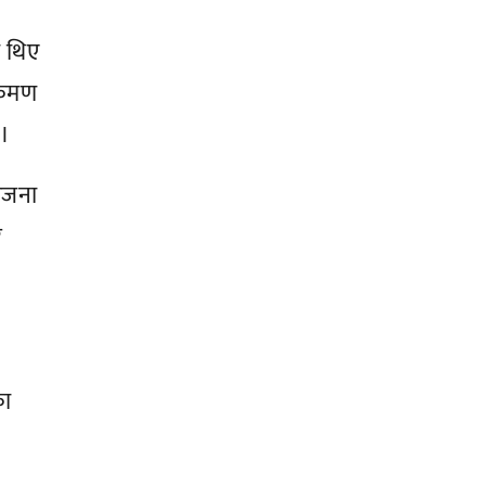
ा थिए
क्रमण
 ।
योजना
र
का