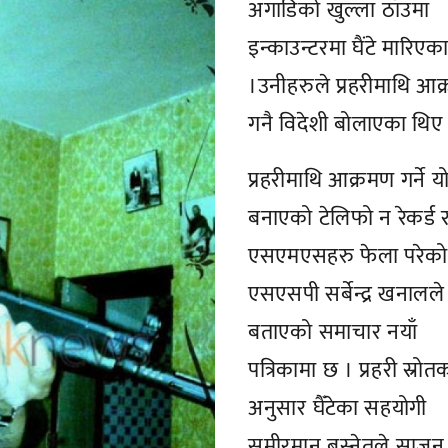
अगाडिको खुल्ला ठाँउमा
इन्काउन्टरमा घैंटे मारिएक
।उनीहरुले प्रहरीमाथि आ
गनै विदेशी बोलाएका थिए
प्रहरीमाथि आक्रमण गर्ने 
बनाएको टेलिफो न रेकर्ड 
एसएमएसहरु फेला परेको
एसएसपी सर्बेन्द्र खनालले
बताएको समाचार नयाँ
पत्रिकामा छ । प्रहरी स्रोत
अनुसार घैँटेका सहयोगी
समीरमान बस्नेतले साजन