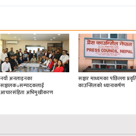
नयाँ अनलाइनका
सञ्चार माध्यमका पछिल्ला प्रवृति
सञ्चालक÷सम्पादकलाई
काउन्सिलको ध्यानाकर्षण
आचारसंहिता अभिमुखीकरण