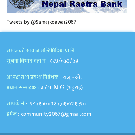
Tweets by @Samajkoawaj2067
समाजकाे आवाज मल्टिमिडिया प्रालि
सुचना विभाग दर्ता नं
: १८४/०७३/७४
अध्यक्ष तथा प्रबन्ध निर्देशक
: राजु बस्नेत
प्रधान सम्पादक
: प्रतिभा घिमिरे (भट्टराई)
सम्पर्क नं
: ९८५१०७०३२५,०१४८११५९०
इमेल
:
community2067@gmail.com