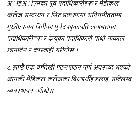
अाइअाेएमका पूर्व पदाधिकारीहरू र मेडीकल
कलेज सम्वन्धन र सिट प्रकरणमा अनियमीततामा
मुछीएकका त्रिवीका पुर्वउपकुलपति लगायतका
पदाधिकारीहरू र केयूका पदाधिकारी माथी तत्काल
छानविन र कारवाही गरीयाेस ।
८.झण्डै एक वर्षदेखी पठनपाठन पूर्ण अवरूध्द भएकाे
जानकी मेडिकल कलेजका बिध्यार्थीहरूलाइ अविलम्व
ब्यवस्थापन गरीयाेस
प्रतिक्रिया दिनुहोस्