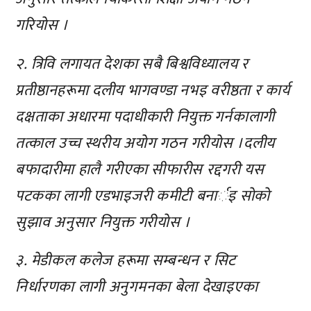
गरियाेस ।
२. त्रिवि लगायत देशका सबै बिश्वविध्यालय र
प्रतीष्ठानहरूमा दलीय भागवण्डा नभइ वरीष्ठता र कार्य
दक्षताका अधारमा पदाधीकारी नियुक्त गर्नकालागी
तत्काल उच्च स्थरीय अयाेग गठन गरीयाेस ।दलीय
बफादारीमा हालै गरीएका सीफारीस रद्दगरी यस
पटकका लागी एडभाइजरी कमीटी बनार्इ साेकाे
सुझाव अनुसार नियुक्त गरीयाेस ।
३. मेडीकल कलेज हरूमा सम्बन्धन र सिट
निर्धारणका लागी अनुगमनका बेला देखाइएका