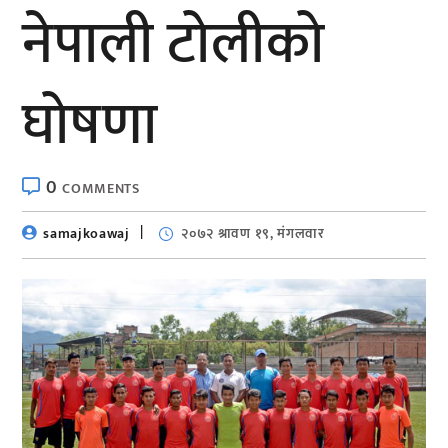
नेपाली टोलीको
घोषणा
0
COMMENTS
samajkoawaj
२०७२ श्रावण १९, मंगलवार