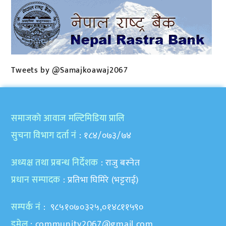
Tweets by @Samajkoawaj2067
समाजकाे आवाज मल्टिमिडिया प्रालि
सुचना विभाग दर्ता नं
: १८४/०७३/७४
अध्यक्ष तथा प्रबन्ध निर्देशक
: राजु बस्नेत
प्रधान सम्पादक
: प्रतिभा घिमिरे (भट्टराई)
सम्पर्क नं
: ९८५१०७०३२५,०१४८११५९०
इमेल
:
community2067@gmail.com