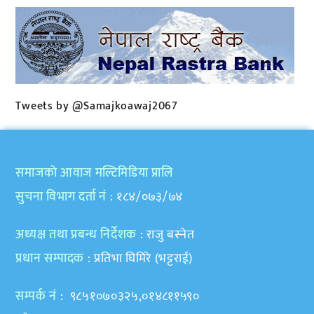
Tweets by @Samajkoawaj2067
समाजकाे आवाज मल्टिमिडिया प्रालि
सुचना विभाग दर्ता नं
: १८४/०७३/७४
अध्यक्ष तथा प्रबन्ध निर्देशक
: राजु बस्नेत
प्रधान सम्पादक
: प्रतिभा घिमिरे (भट्टराई)
सम्पर्क नं
: ९८५१०७०३२५,०१४८११५९०