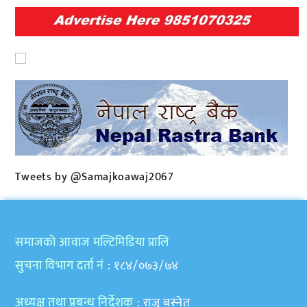
Tweets by @Samajkoawaj2067
समाजकाे आवाज मल्टिमिडिया प्रालि
सुचना विभाग दर्ता नं
: १८४/०७३/७४
अध्यक्ष तथा प्रबन्ध निर्देशक
: राजु बस्नेत