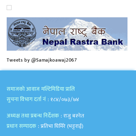
Tweets by @Samajkoawaj2067
समाजकाे आवाज मल्टिमिडिया प्रालि
सुचना विभाग दर्ता नं
: १८४/०७३/७४
अध्यक्ष तथा प्रबन्ध निर्देशक
: राजु बस्नेत
प्रधान सम्पादक
: प्रतिभा घिमिरे (भट्टराई)