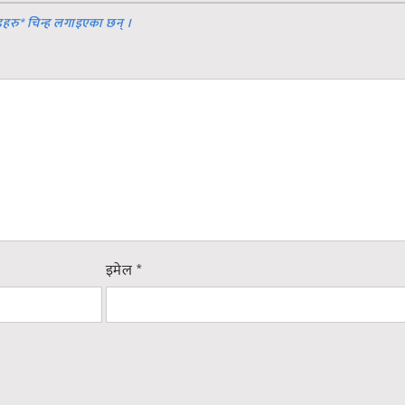
डहरु
*
चिन्ह लगाइएका छन् ।
इमेल
*