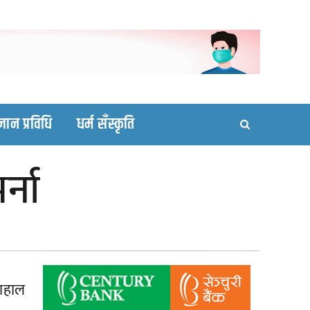
ortal site
्ञान प्रविधि
धर्म सँस्कृति
्ना
दाहाल