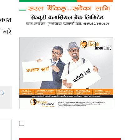
रकाश
 बारे