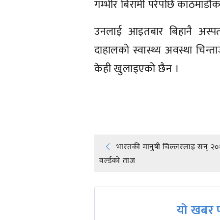
गम्भीर बिरामी परेपछि काठमाडौंक
उनलाई आइतबार बिहानै अस्पता
दाहालको स्वास्थ्य अवस्था चिन
केही खुलाइएको छैन ।
प्रतिक्रिया दिनुहोस्
Post
भारतकी मानुषी चिल्लरलाइ सन् २
वर्ल्डको ताज
navigation
यो खबर प