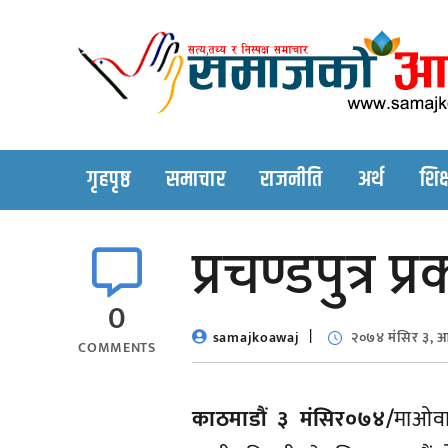
Skip
to
content
गृहपृष्ठ
समाचार
राजनीति
अर्थ
शिक्
प्रचण्डपुत्र 
0
samajkoawaj
२०७४ मंसिर ३, 
COMMENTS
काठमाडौं ३ मंसिर०७४/
माओवा