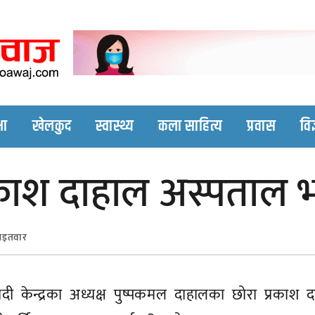
Nepali online news p
Nepali online news portal site
षा
खेलकुद
स्वास्थ्य
कला साहित्य
प्रवास
विज
प्रकाश दाहाल अस्पताल भर
आइतवार
दी केन्द्रका अध्यक्ष पुष्पकमल दाहालका छोरा प्रकाश 