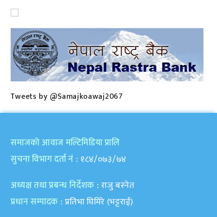
Tweets by @Samajkoawaj2067
समाजकाे आवाज मल्टिमिडिया प्रालि
सुचना विभाग दर्ता नं
: १८४/०७३/७४
अध्यक्ष तथा प्रबन्ध निर्देशक
: राजु बस्नेत
प्रधान सम्पादक
: प्रतिभा घिमिरे (भट्टराई)