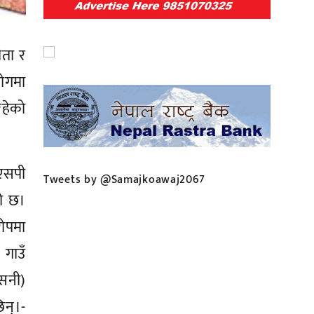
ीता र
ोगमा
रहेको
एसपी
Tweets by @Samajkoawaj2067
को छ।
रोपमा
 गाउँ
िसनी)
िन्।-