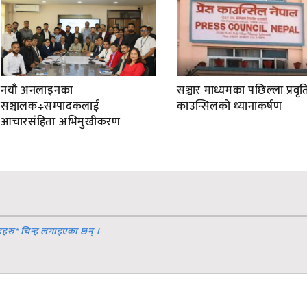
नयाँ अनलाइनका
सञ्चार माध्यमका पछिल्ला प्रवृति
सञ्चालक÷सम्पादकलाई
काउन्सिलको ध्यानाकर्षण
आचारसंहिता अभिमुखीकरण
डहरु
*
चिन्ह लगाइएका छन् ।