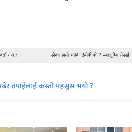
र्ता गराए
ढाेका हाम्रो चाबि छिमेकीको ? –बासुदेब सेढाई
ढेर तपाईलाई कस्तो महसुस भयो ?