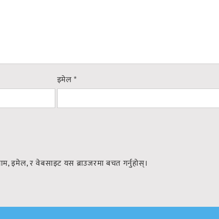
इमेल
*
नाम, इमेल, र वेबसाइट यस ब्राउजरमा बचत गर्नुहोस्।