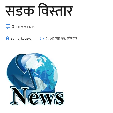
सडक विस्तार
0
COMMENTS
samajkoawaj
२०७४ जेष्ठ २२, सोमवार