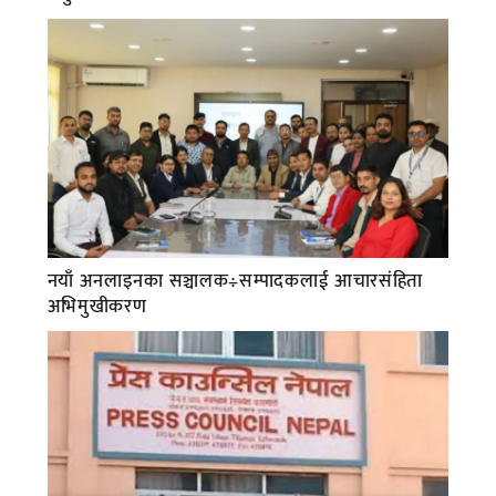
नयाँ अनलाइनका सञ्चालक÷सम्पादकलाई आचारसंहिता
अभिमुखीकरण