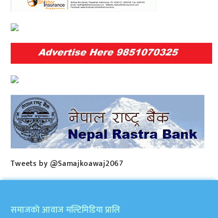
Tweets by @Samajkoawaj2067
समाजकाे आवाज मल्टिमिडिया प्रालि