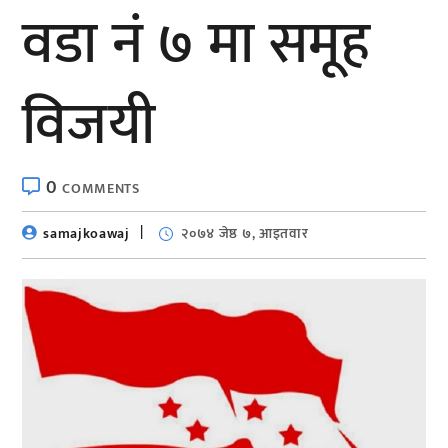
वडा नं ७ मा समूह
विजयी
0
COMMENTS
samajkoawaj
२०७४ जेष्ठ ७, आइतवार