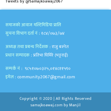
Tweets by @Samajkoawaj2067
समाजकाे आवाज मल्टिमिडिया प्रालि
सुचना विभाग दर्ता नं
: १८४/०७३/७४
अध्यक्ष तथा प्रबन्ध निर्देशक
: राजु बस्नेत
प्रधान सम्पादक
: प्रतिभा घिमिरे (भट्टराई)
सम्पर्क नं
: ९८५१०७०३२५,०१४८११५९०
इमेल
:
community2067@gmail.com
Copyright © 2020 | All Rights Reserved
samajkoawaj.com by
Manjil