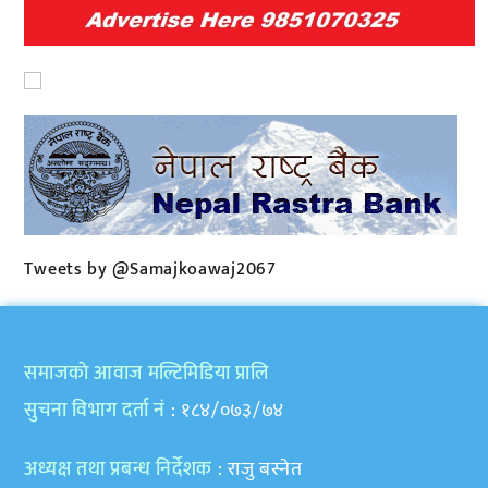
Tweets by @Samajkoawaj2067
समाजकाे आवाज मल्टिमिडिया प्रालि
सुचना विभाग दर्ता नं
: १८४/०७३/७४
अध्यक्ष तथा प्रबन्ध निर्देशक
: राजु बस्नेत