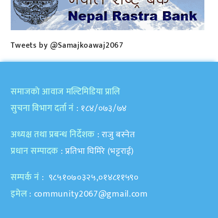
Tweets by @Samajkoawaj2067
समाजकाे आवाज मल्टिमिडिया प्रालि
सुचना विभाग दर्ता नं
: १८४/०७३/७४
अध्यक्ष तथा प्रबन्ध निर्देशक
: राजु बस्नेत
प्रधान सम्पादक
: प्रतिभा घिमिरे (भट्टराई)
सम्पर्क नं
: ९८५१०७०३२५,०१४८११५९०
इमेल
:
community2067@gmail.com