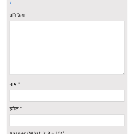
।
प्रतिक्रिया
नाम
*
इमेल
*
Answer (What is 8 + 10)
*