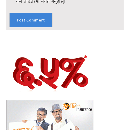
यस ब्राउजरमा बचत गर्नुहोस्।