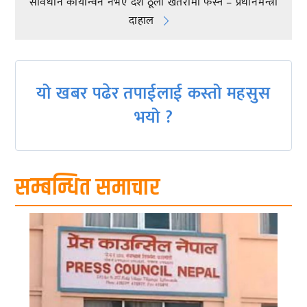
संविधान कार्यान्वन नभए देश ठूलाे खतरामा फस्ने – प्रधानमन्त्री
navigation
दाहाल
यो खबर पढेर तपाईलाई कस्तो महसुस
भयो ?
सम्बन्धित समाचार