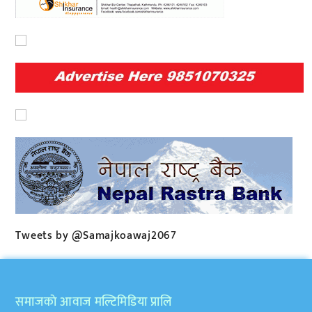
Tweets by @Samajkoawaj2067
समाजकाे आवाज मल्टिमिडिया प्रालि