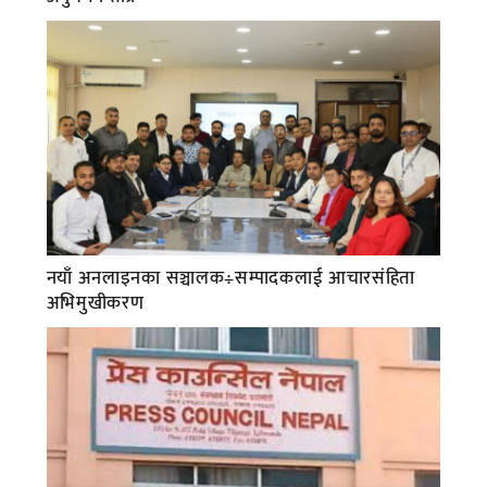
नयाँ अनलाइनका सञ्चालक÷सम्पादकलाई आचारसंहिता
अभिमुखीकरण