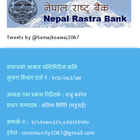
Tweets by @Samajkoawaj2067
समाजकाे आवाज मल्टिमिडिया प्रालि
सुचना विभाग दर्ता नं
: १८४/०७३/७४
अध्यक्ष तथा प्रबन्ध निर्देशक
: राजु बस्नेत
प्रधान सम्पादक
: प्रतिभा घिमिरे (भट्टराई)
सम्पर्क नं
: ९८५१०७०३२५,०१४८११५९०
इमेल
:
community2067@gmail.com