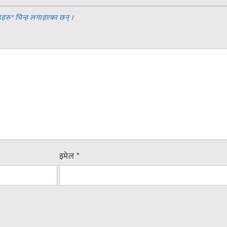
डहरु
*
चिन्ह लगाइएका छन् ।
इमेल
*