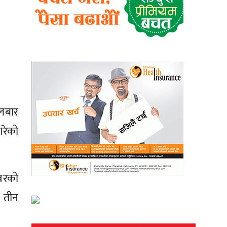
लबार
गरेको
बरको
 तीन