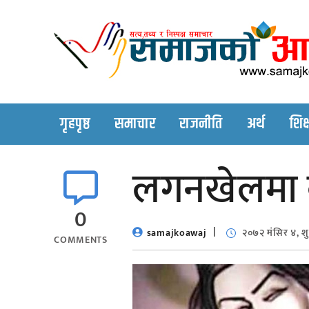
Skip
to
content
गृहपृष्ठ
समाचार
राजनीति
अर्थ
शिक्
लगनखेलमा ब
0
samajkoawaj
२०७२ मंसिर ४, शु
COMMENTS