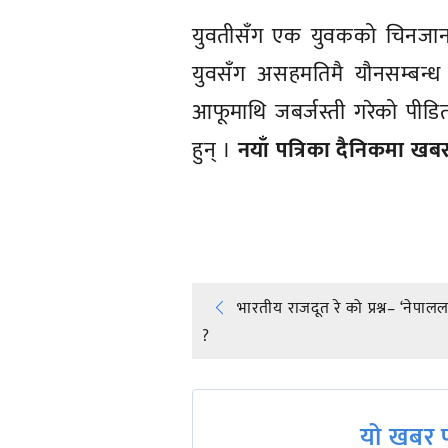
युवतीसँग एक युवकको चिनजान 
युवसँग असहमतिमै यौनसम्बन्
आफूमाथि जबर्जस्ती गरेको पीडि
हुन् ।
नयाँ पत्रिका दैनिकमा खब
प्रतिक्रिया दिनुहोस्
Post
भारतीय राजदूत रे को प्रश्न– ‘नेपा
?
navigation
यो खबर प