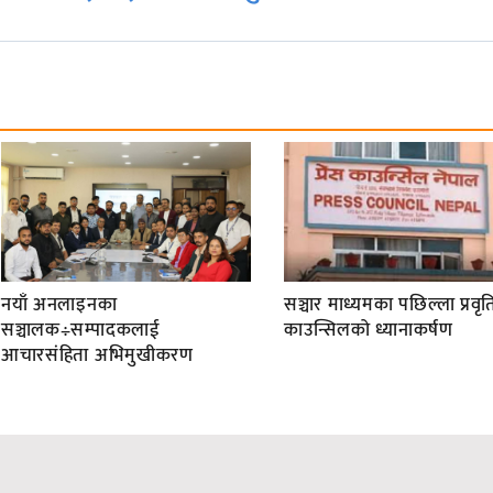
नयाँ अनलाइनका
सञ्चार माध्यमका पछिल्ला प्रवृति
सञ्चालक÷सम्पादकलाई
काउन्सिलको ध्यानाकर्षण
आचारसंहिता अभिमुखीकरण