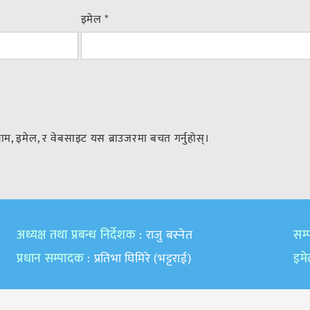
इमेल
*
नाम, इमेल, र वेबसाइट यस ब्राउजरमा बचत गर्नुहोस्।
अध्यक्ष तथा प्रबन्ध निर्देशक
: राजु बस्नेत
सम्प
प्रधान सम्पादक
: प्रतिभा घिमिरे (भट्टराई)
इम