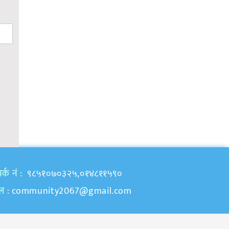
र्क नं
: ९८५१०७०३२५,०१४८११५९०
ेल
:
community2067@gmail.com