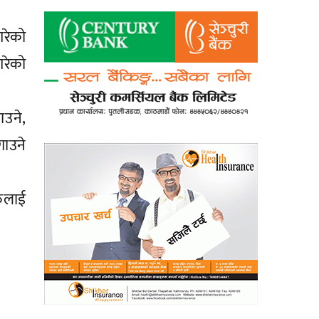
रेको
गरेको
उने,
गाउने
रुलाई