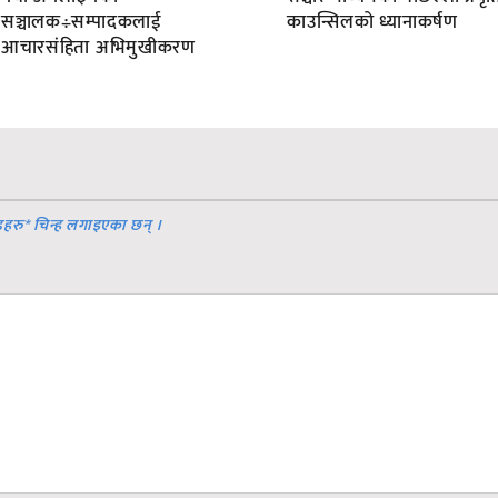
सञ्चालक÷सम्पादकलाई
काउन्सिलको ध्यानाकर्षण
आचारसंहिता अभिमुखीकरण
डहरु
*
चिन्ह लगाइएका छन् ।