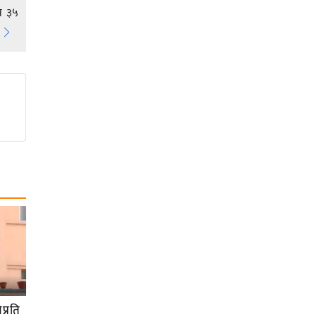
ास ३५
प्रति