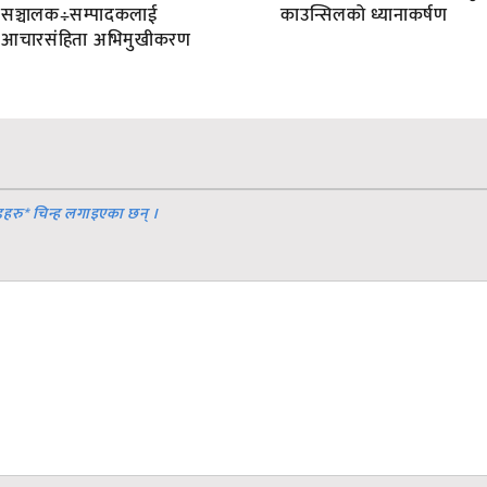
सञ्चालक÷सम्पादकलाई
काउन्सिलको ध्यानाकर्षण
आचारसंहिता अभिमुखीकरण
डहरु
*
चिन्ह लगाइएका छन् ।