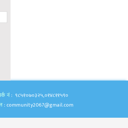
र्क नं
: ९८५१०७०३२५,०१४८११५९०
ेल
:
community2067@gmail.com
samajkoawaj.com by
Manjil