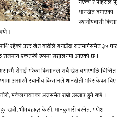
गएको र पहिरोले पूर
धानखेत बगाएको
स्थानीयवासी किस
ुभयो ।
ि रहेको उक्त खेत बाढीले बगाउँदा राजमार्गसमेत ३५ घन्ट
्त राजमार्ग एकतर्फी रूपमा सञ्चालनमा आएको छ ।
असारमै रोपाइँ गरेका किसानले सबै खेत बगाएपछि चिन्तित
ग्गामा असारमै स्थानीय किसानले धानखेती गरिसकेका थिए
ोरी, मकैलगायतका अन्नसमेत राम्रो उब्जाउ हुने गर्छ ।
दुर खत्री, भीमबहादुर केसी, मानकुमारी बस्नेत, गणेश