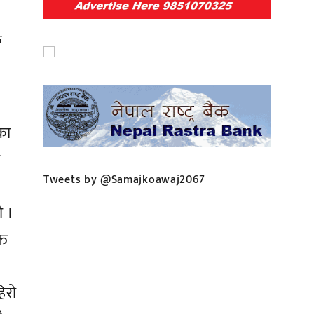
क
का
ो
Tweets by @Samajkoawaj2067
ो ।
्त
िरो