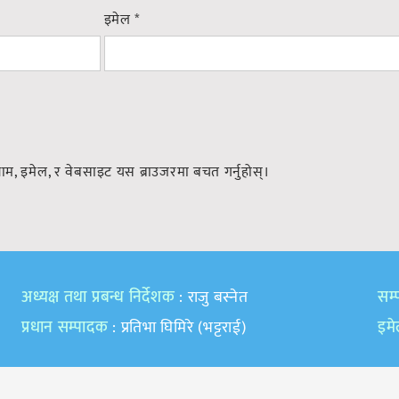
इमेल
*
नाम, इमेल, र वेबसाइट यस ब्राउजरमा बचत गर्नुहोस्।
अध्यक्ष तथा प्रबन्ध निर्देशक
: राजु बस्नेत
सम्प
प्रधान सम्पादक
: प्रतिभा घिमिरे (भट्टराई)
इम