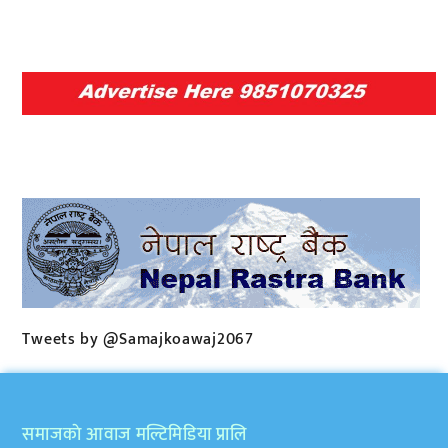
Tweets by @Samajkoawaj2067
समाजकाे आवाज मल्टिमिडिया प्रालि