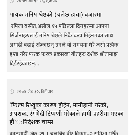
२०७७ आश्विन १६, शुक्रवार
गायक मनिष श्रेष्ठको (चलेछ हावा) बजारमा
रमिला बस्नेत,असाेज,१५ पछिल्ला दिनहरुमा आफ्ना
सिर्जनाहरुलाई मनिष श्रेष्ठले निकै कडा मिहेनतका साथ
अगाढी बढाई रहेकाछन् उनले यो समयमा धेरै जसो प्रत्येक
हप्ता गरेर फरक फरक प्रकारका गीतहरु दर्शक श्रोतामाझ
दिईरहेकाछन्...
२०७६ जेष्ठ ३०, बिहीवार
‘फिल्म रिभ्यूका कारण होईन, मानीहानी गरेको,
अपशब्द, रंगभेदी टिप्पणी गरेकाले हामी प्रहरीमा गएका
हौं’ःनिर्देशक चाम्स
काठमाडौं, जेठ २९ । चलचित्र वीर विक्रम–२ समिक्षा गरेकै