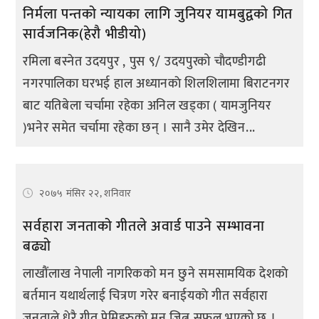
निर्मला पन्तकाे न्यायका लागि जुनियर यामबुद्वकाे गित
सार्वजनिक(हेराै भीडीयाे)
रमिला बस्नेत उदयपुर , पुस ९/ उदयपुरको चाैदण्डीगढी
नगरपालिका घरभई हाल अध्यानकाे शिलशिलामा बिराटनगर
बाट यतिबेला चर्चामा रहेका अनिल खड्का ( यामजुनियर
)भनेर समेत चर्चामा रहेका छन् । सानै उमेर देखिन...
२०७५ मंसिर २२, शनिवार
सर्वहारा जनताको गीतले अवार्ड पाउने सम्भावना
बढ्याे
लाखौंलाख नेपाली नागरिकको मन छुने समसामयिक देशकाे
बर्तमान यथार्थलाई चित्रण गरेर बनाईयकाे गीत सर्वहारा
जनताले धेरै गीत प्रेमिहरुकाे मन जित्न सफल भएको छ ।