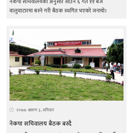
नेकपा सचिवालयका अनुसार साउन ६ गते ११ बजे
वालुवाटारमा बस्ने गरी बैठक स्थगित भएको जनायो।
२०७७ श्रावण ३, शनिवार
नेकपा सचिवालय बैठक बस्दै