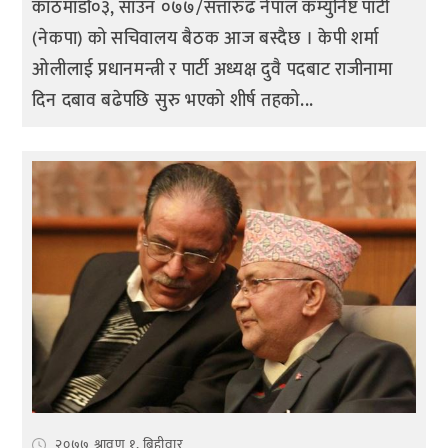
काठमाडौं०३, साउन ०७७/सत्तारुढ नेपाल कम्युनिष्ट पार्टी
(नेकपा) को सचिवालय बैठक आज बस्दैछ । केपी शर्मा
ओलीलाई प्रधानमन्त्री र पार्टी अध्यक्ष दुवै पदबाट राजीनामा
दिन दबाव बढेपछि सुरु भएको शीर्ष तहको...
२०७७ श्रावण १, बिहीवार