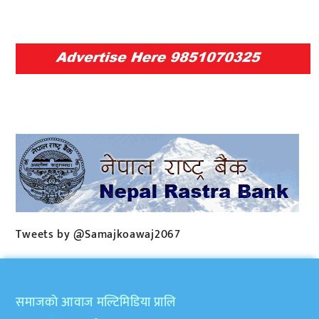
Tweets by @Samajkoawaj2067
समाजकाे आवाज मल्टिमिडिया प्रालि