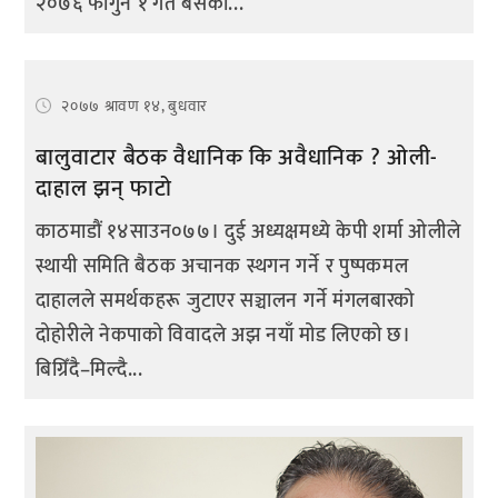
२०७६ फागुन १ गते बसेको...
२०७७ श्रावण १४, बुधवार
बालुवाटार बैठक वैधानिक कि अवैधानिक ? ओली-
दाहाल झन् फाटो
काठमाडौं १४साउन०७७। दुई अध्यक्षमध्ये केपी शर्मा ओलीले
स्थायी समिति बैठक अचानक स्थगन गर्ने र पुष्पकमल
दाहालले समर्थकहरू जुटाएर सञ्चालन गर्ने मंगलबारको
दोहोरीले नेकपाको विवादले अझ नयाँ मोड लिएको छ।
बिग्रिँदै–मिल्दै...