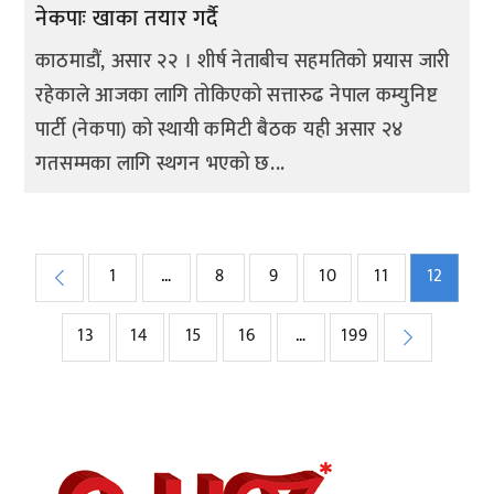
नेकपाः खाका तयार गर्दै
काठमाडौं, असार २२ । शीर्ष नेताबीच सहमतिको प्रयास जारी
रहेकाले आजका लागि तोकिएको सत्तारुढ नेपाल कम्युनिष्ट
पार्टी (नेकपा) को स्थायी कमिटी बैठक यही असार २४
गतसम्मका लागि स्थगन भएको छ...
Posts
1
…
8
9
10
11
12
pagination
13
14
15
16
…
199