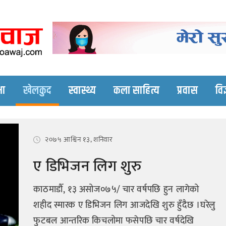
Nepali online news p
Nepali online news portal site
षा
खेलकुद
स्वास्थ्य
कला साहित्य
प्रवास
विज
२०७५ आश्विन १३, शनिवार
ए डिभिजन लिग शुरु
काठमाडौँ, १३ असोज०७५/ चार वर्षपछि हुन लागेको
शहीद स्मारक ए डिभिजन लिग आजदेखि शुरु हुँदैछ ।घरेलु
फुटबल आन्तरिक किचलोमा फसेपछि चार वर्षदेखि