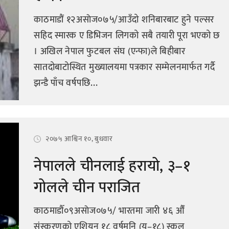
काठमाडौं १२असाेज०७५/आउँदो शनिबारबाट हुने पल्सर
सहिद स्मारक ए डिभिजन लिगको सबै तयारी पूरा भएको छ
। अखिल नेपाल फुटबल संघ (एन्फा)ले बिहीबार
सातदोबाटोस्थित मुख्यालयमा पत्रकार सम्मेलनमार्फत गर्दै
झन्डै पाँच वर्षपछि...
२०७५ आश्विन १०, बुधवार
नेपालले चीनलाई हरायो, ३–१
गोलले चीन पराजित
काठमाडौँ०९असाेज०७५/ भारतमा जारी ४६ औँ
संस्करणको एशियन १८ वर्षमुनि (यू–१८) स्कुल