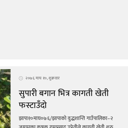
२०७६ माघ १०, शुक्रवार
सुपारी बगान भित्र कागती खेती
फस्टाउँदो
झापा१०माघ०७६/झापाको वुद्धशान्ति गाउँपालिका–२
जयपुरका कृषक रामप्रसाद उप्रेतीले कागती खेती शुरु