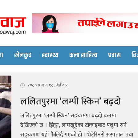
Nepali online news p
Nepali online news portal site
षा
खेलकुद
स्वास्थ्य
कला साहित्य
प्रवास
विज
२०८० श्रावण १८, बिहीवार
ललितपुरमा ‘लम्पी स्किन’ बढ्दो
ललितपुरमा ‘लम्पी स्किन’ सङ्क्रमण बढ्दो क्रममा
देखिएको छ । झिङ्गा, लामखुट्टेका टोकाइबाट पशुमा सर्ने
सङ्क्रमण यहाँ फैलिदै गएको हो । भेटेरिनरी अस्पताल तथा